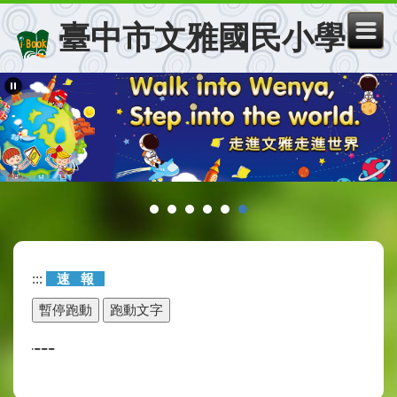
跳
臺中市文雅國民小學
到
主
要
內
容
區
:::
速
報
-----