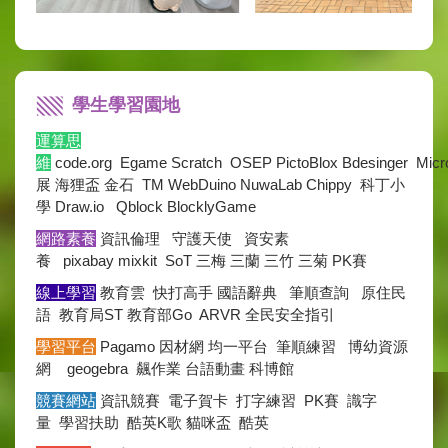
學生學習園地
運算思
維
code.org
Egame
Scratch
OSEP
PictoBlox
Bdesinger
Micr
展
海狸盃
金石
TM
WebDuino
NuwaLab
Chippy
科丁小
學
Draw.io
Qblock
BlocklyGame
網路素養
資訊倫理
守護天使
資安素
養
pixabay
mixkit
SoT
三梅
三蘭
三竹
三菊
PK賽
線上學習
教育雲
快打高手
國語辭典
筆順查詢
原住民
語
教育局ST
教育部Go
ARVR
全民安全指引
學習平台
Pagamo
因材網
均一平台
筆順練習
博幼資源
網
geogebra
飆作業
台語動畫
科博館
競賽網站
資訊競賽
電子賀卡
打字練習
PK賽
識字
量
學習扶助
酷英K歌
貓咪盃
酷英