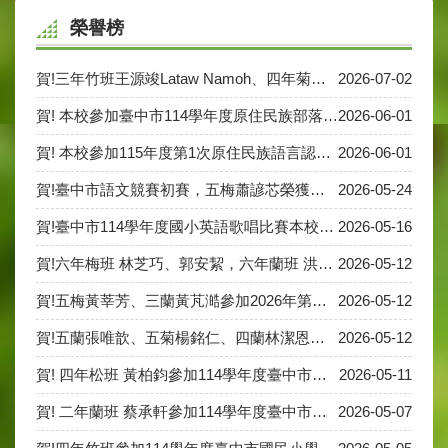
榮譽榜
賀!三年竹班王源竣Lataw Namoh、四年菊班王柏翔Tiway Namoh、五年竹班劉炳賢 參加115年度【Cool English口說高手比賽】榮獲佳績。
2026-07-02
賀! 本校參加臺中市114學年度原住民族部落話語競賽 二梅江泊希Mucu‧Dusang榮獲賽德克族語1-3年級優等! 五菊高睿琳榮獲阿美族語 4-6年級優等! 五菊陳庾希榮獲4-6年級甲等!
2026-06-01
賀! 本校參加115年度第1次原住民族語言認證測驗 五菊陳庾希通過賽德克族語初級。
2026-06-01
賀!臺中市語文競賽初賽，五梅蕭諺芯榮獲作文第三名、五菊林于暄榮獲國語朗讀第四名、五菊柯威成榮獲字音字形第四名。
2026-05-24
賀!臺中市114學年度國小英語歌唱比賽本校榮獲乙A組甲等!
2026-05-16
賀!六年梅班 林芝巧、郭安絜，六年蘭班 洪庭真，六年菊班 吳宥葳，參加「臺中市115年師生直笛比賽」榮獲台中市音樂比直笛四重奏第三名；六年梅班郭宸妤榮獲直笛獨奏第三名。
2026-05-12
賀!五梅黃莘芳、三蘭黃芃澔參加2026年第十二屆臺中市特奧融合教育活動—滾球大集合 榮獲家庭聯誼組 第二名
2026-05-12
賀!五蘭張唯歆、五菊楊銘仁、四蘭林潔恩、四竹蔡中震榮獲2026年第十二屆臺中市特奧融合教育活動—滾球大集合 國小團體混編四人賽 第二名
2026-05-12
賀! 四年松班 黃柏鈞參加114學年度臺中市創意閱讀推銷高手比賽，榮獲讀家報導丙組第五名!
2026-05-11
賀! 二年蘭班 蔡承軒參加114學年度臺中市創意閱讀推銷高手比賽，榮獲故事小天使第一名!
2026-05-07