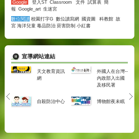
Google
登入ST
Classroom
文件
試算表
簡
報
Google_art
生迷宮
數位閱讀
校園打字G
數位讀寫網
國資
圖
科教館
故
宮
海洋兒童
毒品防治
菸害防制
小紅書
宣導網站連結
入口
天文教育資訊
外國人在台灣--
網
內政部入出國
及移民署
教博
自殺防治中心
博物館夜未眠