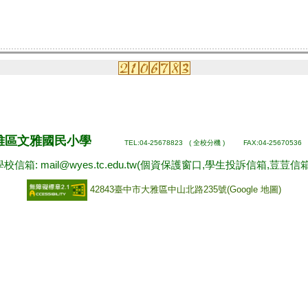
雅區文雅國民小學
TEL:04-25678823 (
全校分機
) FAX:04-25670536 
校信箱: mail@wyes.tc.edu.tw
(個資保護窗口,學生投訴信箱,荳荳信箱
42843臺中市大雅
區
中山北路235號(
Google 地圖
)