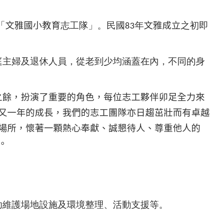
「
文雅國小教育
志工隊」。民國
年
文雅成立
之初即
83
庭主婦及退休人員，從老到少均涵蓋在內，不同的身
之餘，扮演了重要的角色，每位志工夥伴卯足全力來
又一年的成長，我們的志工團隊亦日趨茁壯而有卓越
場所，懷著一顆熱心奉獻、誠懇待人、尊重他人的
。
助維護場地設施及環境整理、活動支援等。