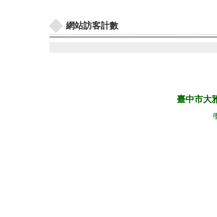
網站訪客計數
:::
臺中市大
學