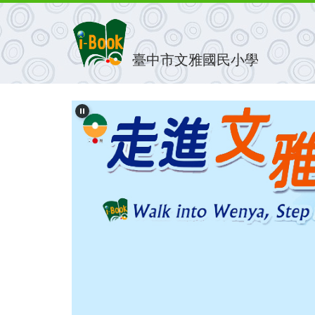
跳
到
主
要
臺中市文雅國民小學
內
容
區