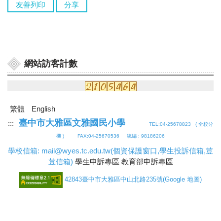
友善列印
分享
網站訪客計數
繁體
English
臺中市大雅區文雅國民小學
:::
TEL:04-25678823 (
全校分
機
) FAX:04-25670536 統編 : 98186206
學校信箱: mail@wyes.tc.edu.tw
(個資保護窗口,學生投訴信箱,荳
荳信箱)
學生申訴專區
教育部申訴專區
42843臺中市大雅區中山北路235號
(
Google 地圖
)