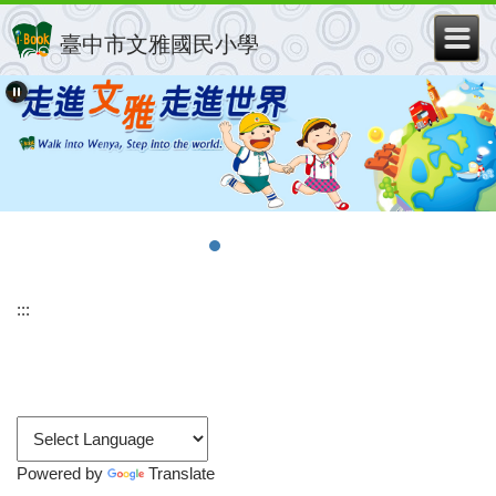
跳
到
臺中市文雅國民小學
主
要
內
容
區
:::
Powered by
Translate