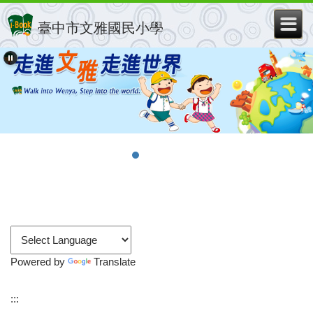
跳
到
臺中市文雅國民小學
主
要
內
容
區
Powered by
Translate
:::