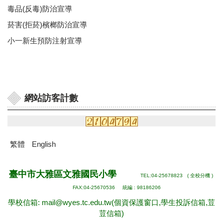
毒品(反毒)防治宣導
菸害(拒菸)檳榔防治宣導
小一新生預防注射宣導
網站訪客計數
繁體
English
:::
臺中市大雅區文雅國民小學
TEL:04-25678823 (
全校分機
)
FAX:04-25670536 統編 : 98186206
學校信箱: mail@wyes.tc.edu.tw
(個資保護窗口,學生投訴信箱,荳
荳信箱)