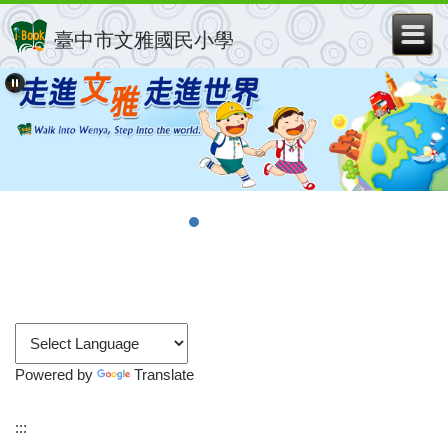
跳
到
臺中市文雅國民小學
主
要
內
容
區
Powered by
Translate
:::