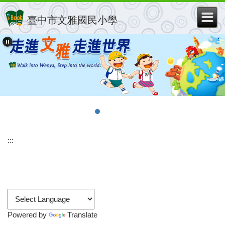
跳
到
臺中市文雅國民小學
主
要
內
容
區
:::
Powered by
Translate