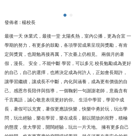
發佈者 :
楊校長
最後一天 休業式，最後一堂 太陽炙熱，室內公播，更為合宜 一
學期的努力，有更多的鼓勵，各項學習成果呈現與獎勵，有肯
定與獎賞，也期勉再接再厲，下次臺上仍相見。 兩個月的暑
假，漫長。 安全，不能中斷 學習，可以多元 校長勉勵成為更好
的自己，自己的選擇，也將決定成為何許人，正如會長期許，
讓學習繼續，讓成長不中斷，內化與涵養，成為更有價值的自
己。感恩市長陪伴與指導，一個鞠躬一句謝謝老師，意義含有
千言萬語，誠心敬意表現更好的你。 生活中學習，學習中成
長，暑假可以充實，暑假更應該快樂，快樂中勇於玩，玩出學
問，玩出經驗，樂在學習，樂在成長，願以開放的視野，積極
的態度，坐大學習，開闊經驗，玩出一片天地。 擁有更多自己