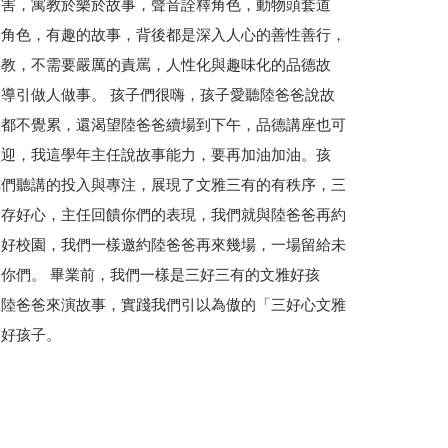
厲害，寓教於樂於故事，聲音詮釋角色，動物頭套道
的角色，有趣的故事，背後都是深入人心的善性善行，
說教，不需要嚴厲的責罵，人性化與趣味化的品德故
導引做人做事。 孩子們很嗨，孩子愛聽陸爸爸說故
天都不覺累，還渴望陸爸爸續場到下午，品德講座也可
歡迎，我這學年主任說故事能力，要再加油加油。孩
你們聽講的投入與專注，展現了文雅三有的有秩序，三
話存好心，主任回饋你們的表現，我們就與陸爸爸再約
三好校園，我們一樣邀約陸爸爸再來幾場，一場留給未
你們。 畢業前，我們一樣是三好三有的文雅好孩
跟陸爸爸來演故事，實踐我們引以為傲的「三好心文雅
品好孩子。