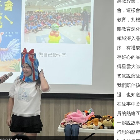
寓教於樂
會，這樣會
教育，扎
態教育深
領域深入
序，有禮
存好心的
得星雲大
爸爸說演
我們陪伴
退，也知
在故事中柔
貫的熱絡
一起說故
行思的歷