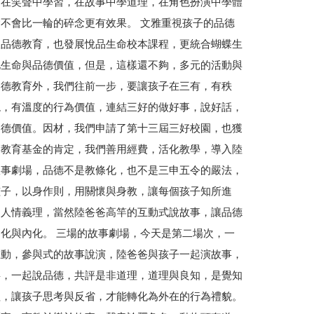
，在笑聲中學習，在故事中學道理，在角色扮演中學體
不會比一輪的碎念更有效果。 文雅重視孩子的品德
根品德教育，也發展悅品生命校本課程，更統合蝴蝶生
化生命與品德價值，但是，這樣還不夠，多元的活動與
品德教育外，我們往前一步，要讓孩子在三有，有秩
貌，有溫度的行為價值，連結三好的做好事，說好話，
品德價值。因材，我們申請了第十三屆三好校園，也獲
師教育基金的肯定，我們善用經費，活化教學，導入陸
故事劇場，品德不是教條化，也不是三申五令的嚴法，
孩子，以身作則，用關懷與身教，讓每個孩子知所進
道人情義理，當然陸爸爸高竿的互動式說故事，讓品德
化與內化。 三場的故事劇場，今天是第二場次，一
互動，參與式的故事說演，陸爸爸與孩子一起演故事，
事，一起說品德，共評是非道理，道理與良知，是覺知
程，讓孩子思考與反省，才能轉化為外在的行為禮貌。