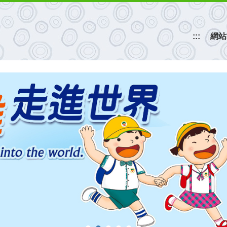
:::
網站