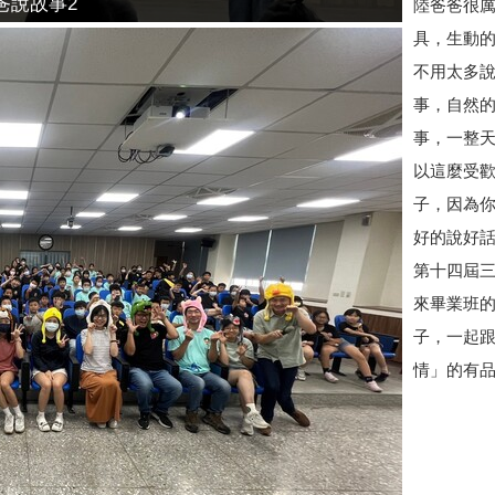
爸說故事2
陸爸爸很
具，生動
不用太多
事，自然的
事，一整
以這麼受
子，因為
好的說好
第十四屆
來畢業班的
子，一起
情」的有