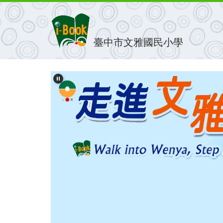
跳
到
主
要
臺中市文雅國民小學
內
容
區