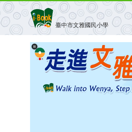
跳
到
主
要
臺中市文雅國民小學
內
容
區