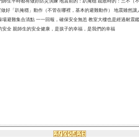
們師生平時都有做好防災演練 地震前的：趴掩穩 疏散時的：三不（不推
室做好「趴掩穩」動作（不管在哪裡，基本的避難動作） 地震雖然
操場避難集合清點 一一回報，確保安全無恙 教室大樓也是經過耐震鑑
的安全 親師生的安全健康，是孩子的幸福，是我們的幸福