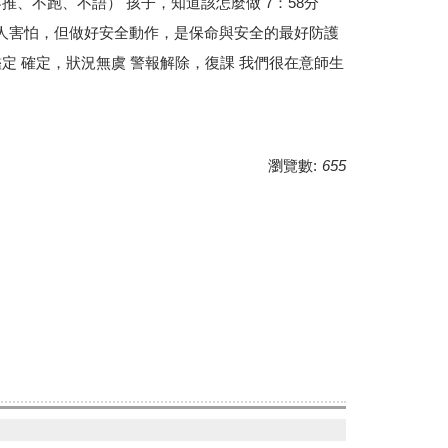
、不跑、不語） 孩子，知道該怎麼做 7：58分
讓人害怕，但做好安全動作，是保命與安全的最好防護
定 確定，狀況無虞 警報解除，復課 我們很在意師生
瀏覽數:
655