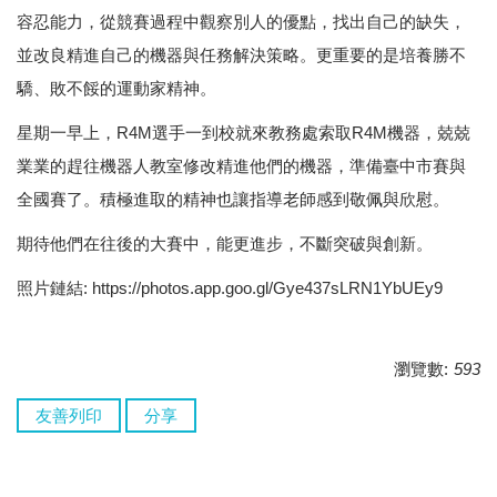
容忍能力，從競賽過程中觀察別人的優點，找出自己的缺失，
並改良精進自己的機器與任務解決策略。更重要的是培養勝不
驕、敗不餒的運動家精神。
星期一早上，R4M選手一到校就來教務處索取R4M機器，兢兢
業業的趕往機器人教室修改精進他們的機器，準備臺中市賽與
全國賽了。積極進取的精神也讓指導老師感到敬佩與欣慰。
期待他們在往後的大賽中，能更進步，不斷突破與創新。
照片鏈結:
https://photos.app.goo.gl/Gye437sLRN1YbUEy9
瀏覽數:
593
友善列印
分享