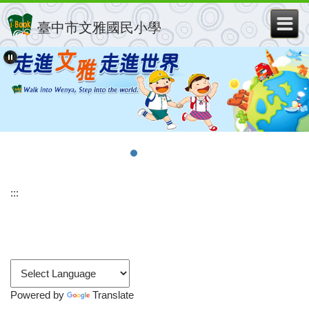
跳
到
臺中市文雅國民小學
主
要
內
容
區
:::
Powered by
Translate