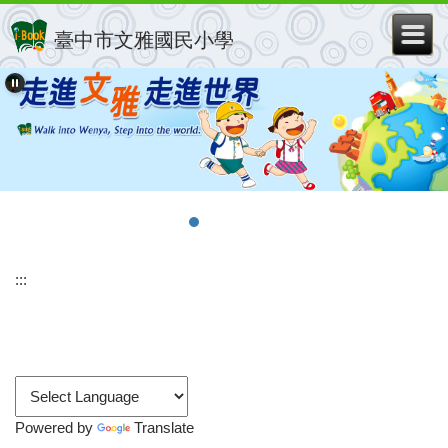
跳
到
臺中市文雅國民小學
主
要
內
容
區
:::
Powered by
Translate