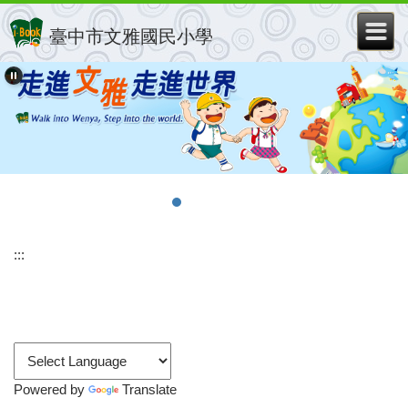
跳
到
臺中市文雅國民小學
主
要
內
容
區
:::
Powered by
Translate